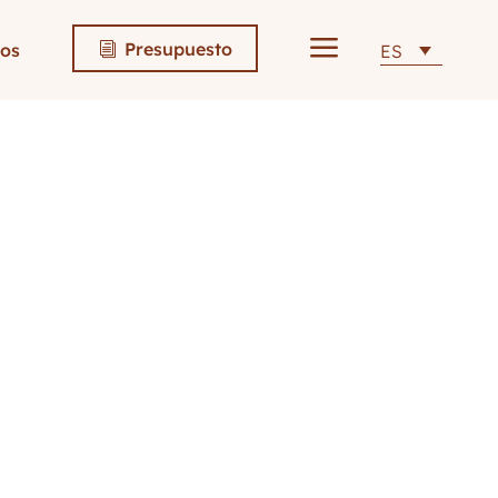
a
Presupuesto
os
ES
i