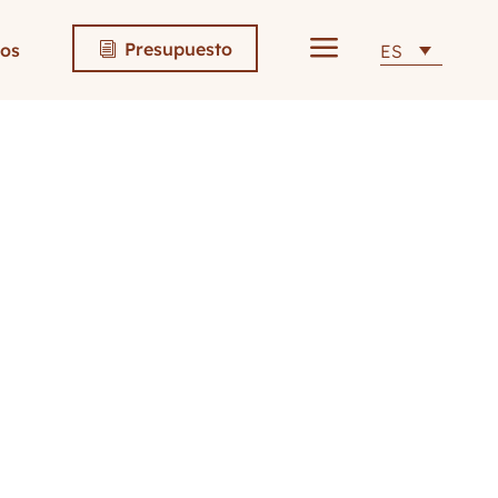
a
Presupuesto
os
ES
i