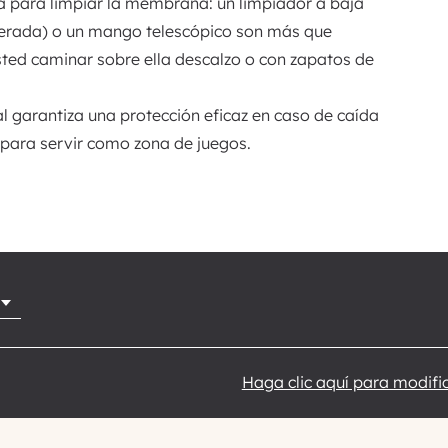
a para limpiar la membrana: un limpiador a baja
derada) o un mango telescópico son más que
sted caminar sobre ella descalzo o con zapatos de
l garantiza una protección eficaz en caso de caída
 para servir como zona de juegos.
Haga clic aquí para modific